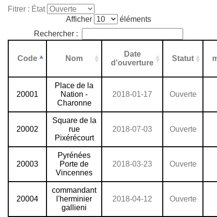
Fitrer : État
Afficher
éléments
Rechercher :
Date
Code
Nom
Statut
m
d'ouverture
Place de la
20001
Nation -
2018-01-17
Ouverte
Charonne
Square de la
20002
rue
2018-07-03
Ouverte
Pixérécourt
Pyrénées
20003
Porte de
2018-03-23
Ouverte
Vincennes
commandant
20004
l'herminier
2018-04-12
Ouverte
gallieni