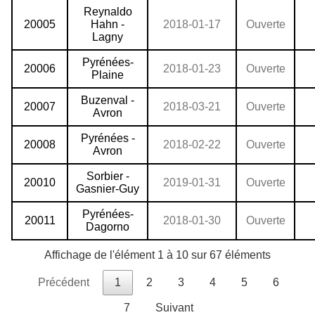
Reynaldo
20005
Hahn -
2018-01-17
Ouverte
Lagny
Pyrénées-
20006
2018-01-23
Ouverte
Plaine
Buzenval -
20007
2018-03-21
Ouverte
Avron
Pyrénées -
20008
2018-02-22
Ouverte
Avron
Sorbier -
20010
2019-01-31
Ouverte
Gasnier-Guy
Pyrénées-
20011
2018-01-30
Ouverte
Dagorno
Affichage de l'élément 1 à 10 sur 67 éléments
Précédent
1
2
3
4
5
6
7
Suivant