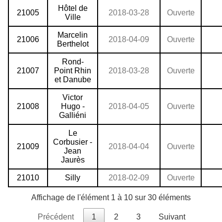
Hôtel de
21005
2018-03-28
Ouverte
Ville
Marcelin
21006
2018-04-09
Ouverte
Berthelot
Rond-
21007
Point Rhin
2018-03-28
Ouverte
et Danube
Victor
21008
Hugo -
2018-04-05
Ouverte
Galliéni
Le
Corbusier -
21009
2018-04-04
Ouverte
Jean
Jaurès
21010
Silly
2018-02-09
Ouverte
Affichage de l'élément 1 à 10 sur 30 éléments
Précédent
1
2
3
Suivant