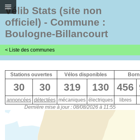
Vélib Stats (site non
officiel) - Commune :
Boulogne-Billancourt
< Liste des communes
Stations ouvertes
Vélos disponibles
Born
30
30
319
130
456
annoncées
détectées
mécaniques
électriques
libres
Dernière mise à jour : 08/08/2026 à 11:55