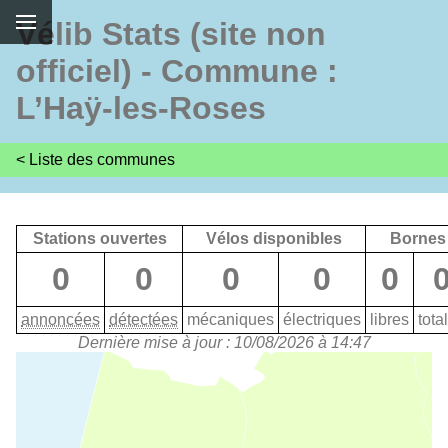
Vélib Stats (site non
officiel) - Commune :
L’Haÿ-les-Roses
< Liste des communes
Stations ouvertes
Vélos disponibles
Bornes
0
0
0
0
0
annoncées
détectées
mécaniques
électriques
libres
tota
Dernière mise à jour : 10/08/2026 à 14:47