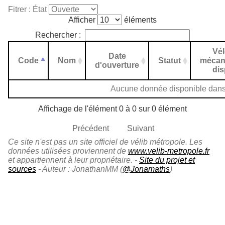
Fitrer : État
Afficher
éléments
Rechercher :
Vé
Date
Code
Nom
Statut
mécan
d'ouverture
di
Aucune donnée disponible dans 
Affichage de l'élément 0 à 0 sur 0 élément
Précédent
Suivant
Ce site n'est pas un site officiel de vélib métropole. Les
données utilisées proviennent de
www.velib-metropole.fr
et appartiennent à leur propriétaire. -
Site du projet et
sources
- Auteur : JonathanMM (
@Jonamaths
)