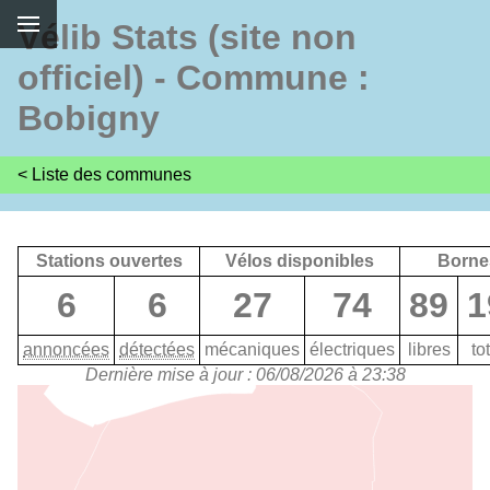
Vélib Stats (site non
officiel) - Commune :
Bobigny
< Liste des communes
Stations ouvertes
Vélos disponibles
Borne
6
6
27
74
89
1
annoncées
détectées
mécaniques
électriques
libres
to
Dernière mise à jour : 06/08/2026 à 23:38