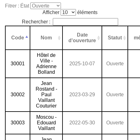
Fitrer : État
Afficher
éléments
Rechercher :
Date
Code
Nom
Statut
mé
d'ouverture
Hôtel de
Ville -
30001
2025-10-07
Ouverte
Adrienne
Bolland
Jean
Rostand -
30002
Paul
2023-03-29
Ouverte
Vaillant
Couturier
Moscou -
30003
Edouard
2022-05-30
Ouverte
Vaillant
Jean