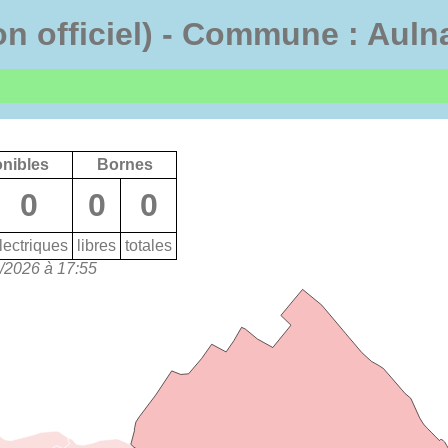
non officiel) - Commune : Aul
onibles
Bornes
0
0
0
lectriques
libres
totales
8/2026 à 17:55