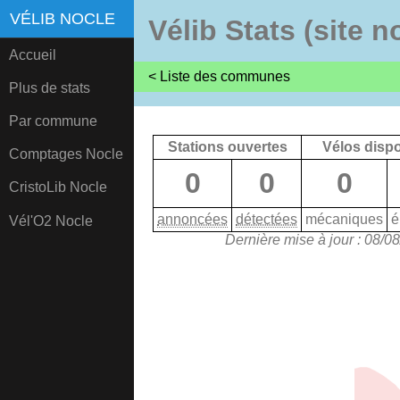
VÉLIB NOCLE
Vélib Stats (site 
Accueil
< Liste des communes
Plus de stats
Par commune
Stations ouvertes
Vélos disp
Comptages Nocle
0
0
0
CristoLib Nocle
annoncées
détectées
mécaniques
é
Vél'O2 Nocle
Dernière mise à jour : 08/0