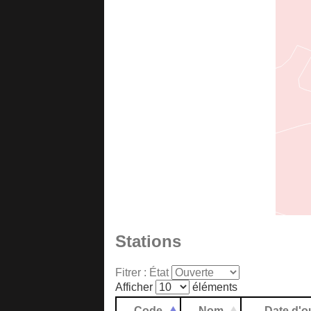
Stations
Fitrer : État
Afficher
éléments
Code
Nom
Date d'o