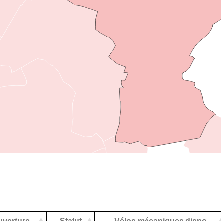
uverture
Statut
Vélos mécaniques dispo