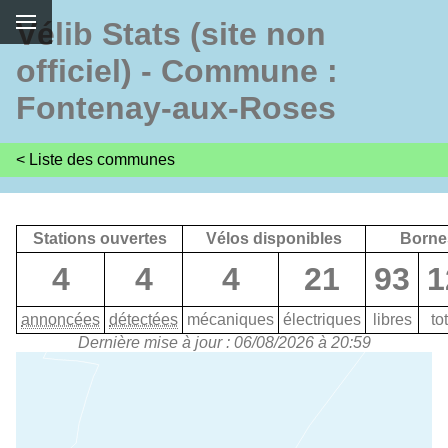
Vélib Stats (site non
officiel) - Commune :
Fontenay-aux-Roses
< Liste des communes
Stations ouvertes
Vélos disponibles
Borne
4
4
4
21
93
1
annoncées
détectées
mécaniques
électriques
libres
to
Dernière mise à jour : 06/08/2026 à 20:59