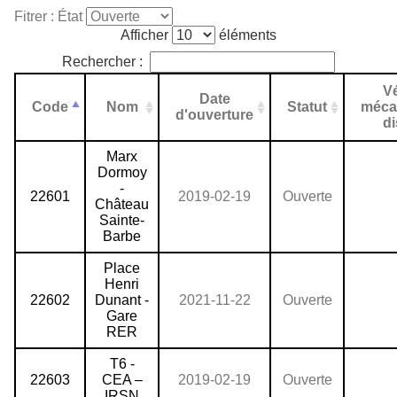
Fitrer : État
Afficher
éléments
Rechercher :
V
Date
Code
Nom
Statut
méca
d'ouverture
d
Marx
Dormoy
-
22601
2019-02-19
Ouverte
Château
Sainte-
Barbe
Place
Henri
22602
Dunant -
2021-11-22
Ouverte
Gare
RER
T6 -
22603
CEA –
2019-02-19
Ouverte
IRSN