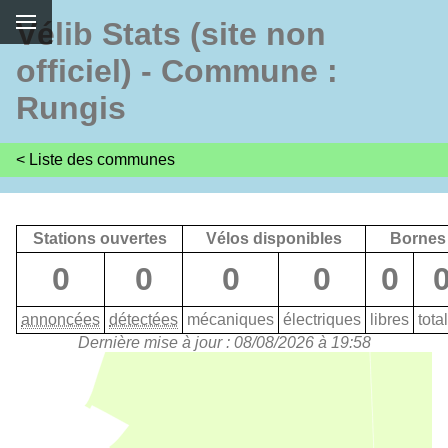
Vélib Stats (site non
officiel) - Commune :
Rungis
< Liste des communes
Stations ouvertes
Vélos disponibles
Bornes
0
0
0
0
0
annoncées
détectées
mécaniques
électriques
libres
tota
Dernière mise à jour : 08/08/2026 à 19:58