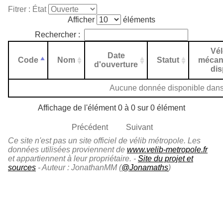
Fitrer : État
Afficher
éléments
Rechercher :
Vé
Date
Code
Nom
Statut
mécan
d'ouverture
di
Aucune donnée disponible dans 
Affichage de l'élément 0 à 0 sur 0 élément
Précédent
Suivant
Ce site n'est pas un site officiel de vélib métropole. Les
données utilisées proviennent de
www.velib-metropole.fr
et appartiennent à leur propriétaire. -
Site du projet et
sources
- Auteur : JonathanMM (
@Jonamaths
)