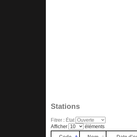
Stations
Fitrer : État
Afficher
éléments
Code
Nom
Date d'o