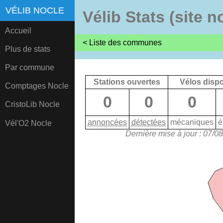
VÉLIB NOCLE
Vélib Stats (site 
Accueil
< Liste des communes
Plus de stats
Par commune
Stations ouvertes
Vélos disp
Comptages Nocle
0
0
0
CristoLib Nocle
annoncées
détectées
mécaniques
é
Vél'O2 Nocle
Dernière mise à jour : 07/0