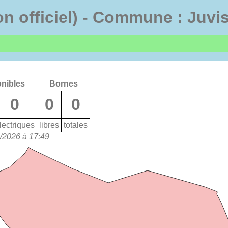
non officiel) - Commune : Juv
onibles
Bornes
0
0
0
lectriques
libres
totales
8/2026 à 17:49