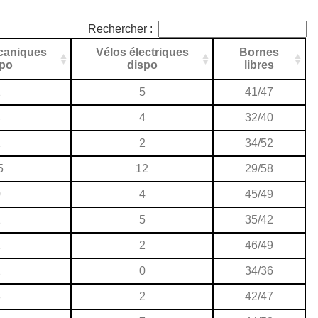
Rechercher :
caniques
Vélos électriques
Bornes
spo
dispo
libres
1
5
41/47
4
4
32/40
1
2
34/52
5
12
29/58
0
4
45/49
1
5
35/42
1
2
46/49
2
0
34/36
3
2
42/47