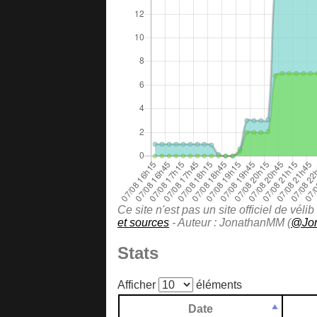
Ce site n'est pas un site officiel de vé
et sources
- Auteur : JonathanMM (
@Jo
Stats
Afficher
éléments
Date