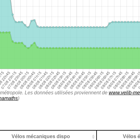
lib métropole. Les données utilisées proviennent de
www.velib-met
namaths
)
Vélos mécaniques dispo
Vélos é