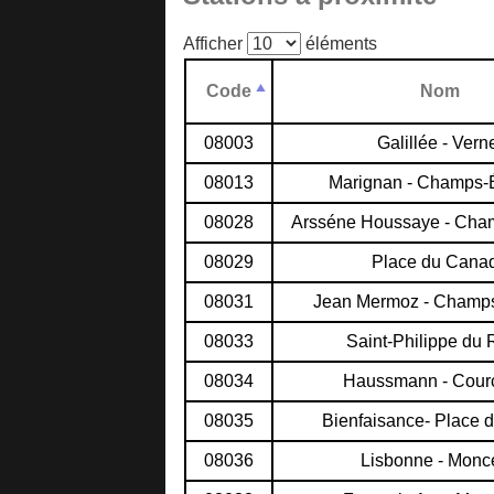
Afficher
éléments
Code
Nom
08003
Galillée - Vern
08013
Marignan - Champs-
08028
Arsséne Houssaye - Cha
08029
Place du Cana
08031
Jean Mermoz - Champ
08033
Saint-Philippe du 
08034
Haussmann - Courc
08035
Bienfaisance- Place d
08036
Lisbonne - Monc