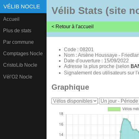
VÉLIB NOCLE
Vélib Stats (site n
Accueil
< Retour à l'accueil
Plus de stats
Par commune
Code : 08201
Comptages Nocle
Nom : Arsène Houssaye - Friedla
Date d'ouverture : 15/09/2022
CristoLib Nocle
Adresse la plus proche (selon
BA
Signalement des utilisateurs sur l'
Vél'O2 Nocle
Graphique