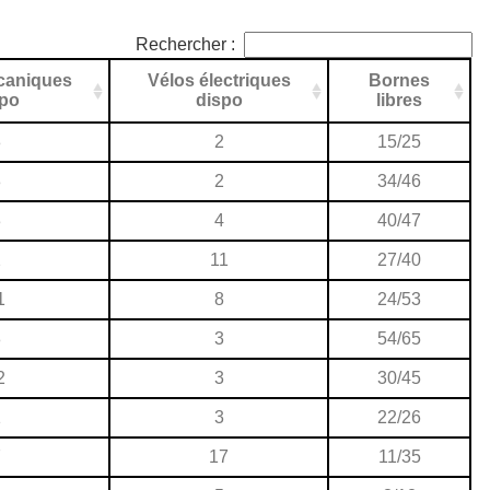
Rechercher :
caniques
Vélos électriques
Bornes
spo
dispo
libres
8
2
15/25
8
2
34/46
3
4
40/47
2
11
27/40
1
8
24/53
8
3
54/65
2
3
30/45
1
3
22/26
7
17
11/35