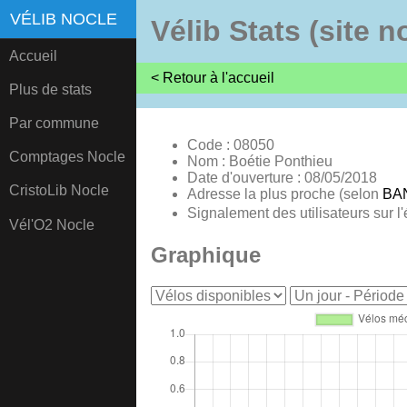
VÉLIB NOCLE
Vélib Stats (site n
Accueil
< Retour à l'accueil
Plus de stats
Par commune
Code : 08050
Comptages Nocle
Nom : Boétie Ponthieu
Date d'ouverture : 08/05/2018
CristoLib Nocle
Adresse la plus proche (selon
BA
Signalement des utilisateurs sur l'
Vél'O2 Nocle
Graphique