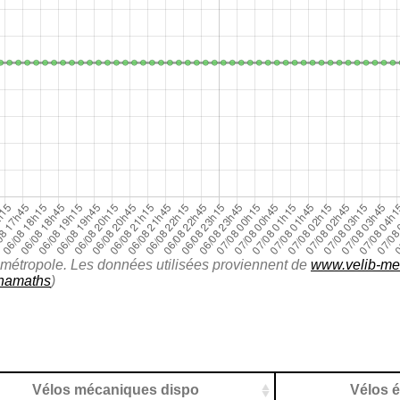
lib métropole. Les données utilisées proviennent de
www.velib-met
namaths
)
Vélos mécaniques dispo
Vélos é