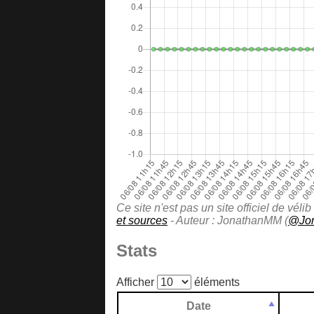
Ce site n'est pas un site officiel de vé
et sources
- Auteur : JonathanMM (
@Jo
Stats
Afficher
éléments
Date