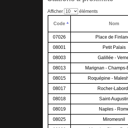
Afficher
éléments
Code
Nom
07026
Place de Finla
08001
Petit Palais
08003
Galillée - Vern
08013
Marignan - Champs-
08015
Roquépine - Males
08017
Rocher-Labor
08018
Saint-Augusti
08019
Naples - Rom
08025
Miromesnil