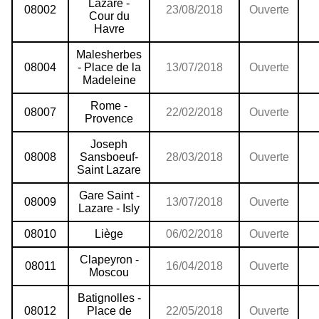
Lazare -
08002
23/08/2018
Ouverte
Cour du
Havre
Malesherbes
08004
- Place de la
13/07/2018
Ouverte
Madeleine
Rome -
08007
22/02/2018
Ouverte
Provence
Joseph
08008
Sansboeuf-
28/03/2018
Ouverte
Saint Lazare
Gare Saint -
08009
13/07/2018
Ouverte
Lazare - Isly
08010
Liège
06/02/2018
Ouverte
Clapeyron -
08011
16/04/2018
Ouverte
Moscou
Batignolles -
08012
Place de
22/05/2018
Ouverte