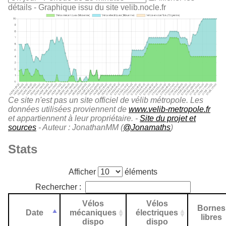
détails
- Graphique issu du site velib.nocle.fr
Ce site n'est pas un site officiel de vélib métropole. Les
données utilisées proviennent de
www.velib-metropole.fr
et appartiennent à leur propriétaire. -
Site du projet et
sources
- Auteur : JonathanMM (
@Jonamaths
)
Stats
Afficher
éléments
Rechercher :
Vélos
Vélos
Bornes
Date
mécaniques
électriques
libres
dispo
dispo