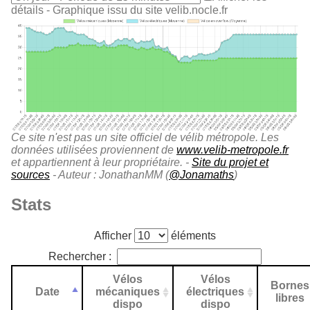
détails
- Graphique issu du site velib.nocle.fr
Ce site n'est pas un site officiel de vélib métropole. Les
données utilisées proviennent de
www.velib-metropole.fr
et appartiennent à leur propriétaire. -
Site du projet et
sources
- Auteur : JonathanMM (
@Jonamaths
)
Stats
Afficher
éléments
Rechercher :
Vélos
Vélos
Bornes
Date
mécaniques
électriques
libres
dispo
dispo