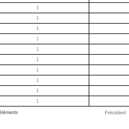
1
1
1
1
1
1
1
1
1
1
 éléments
Précédent