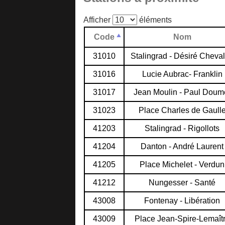
Afficher
éléments
Code
Nom
31010
Stalingrad - Désiré Cheval
31016
Lucie Aubrac- Franklin
31017
Jean Moulin - Paul Doum
31023
Place Charles de Gaull
41203
Stalingrad - Rigollots
41204
Danton - André Laurent
41205
Place Michelet - Verdun
41212
Nungesser - Santé
43008
Fontenay - Libération
43009
Place Jean-Spire-Lemaît