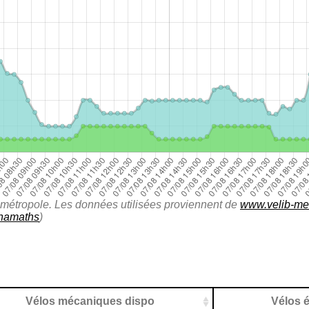
lib métropole. Les données utilisées proviennent de
www.velib-met
namaths
)
Vélos mécaniques dispo
Vélos é