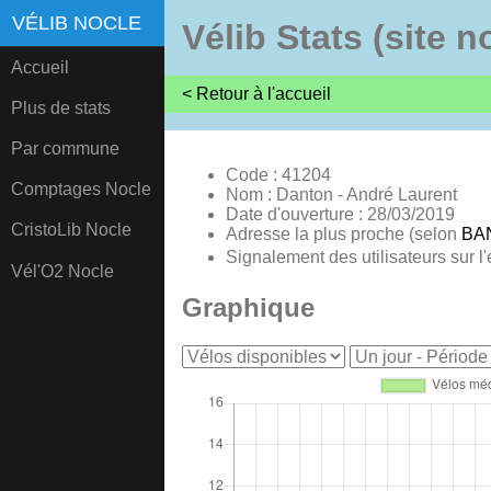
VÉLIB NOCLE
Vélib Stats (site n
Accueil
< Retour à l'accueil
Plus de stats
Par commune
Code : 41204
Comptages Nocle
Nom : Danton - André Laurent
Date d'ouverture : 28/03/2019
CristoLib Nocle
Adresse la plus proche (selon
BA
Signalement des utilisateurs sur l'
Vél'O2 Nocle
Graphique