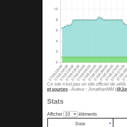
Ce site n'est pas un site officiel de vé
et sources
- Auteur : JonathanMM (
@Jo
Stats
Afficher
éléments
Date