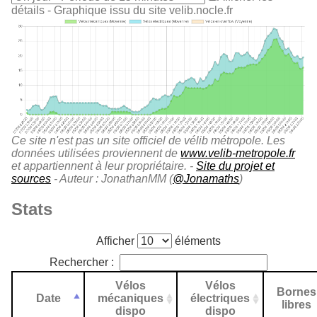
détails
- Graphique issu du site velib.nocle.fr
Ce site n'est pas un site officiel de vélib métropole. Les
données utilisées proviennent de
www.velib-metropole.fr
et appartiennent à leur propriétaire. -
Site du projet et
sources
- Auteur : JonathanMM (
@Jonamaths
)
Stats
Afficher
éléments
Rechercher :
Vélos
Vélos
Bornes
Date
mécaniques
électriques
libres
dispo
dispo