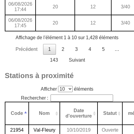
06/08/2026
20
12
3/40
17:44
06/08/2026
20
12
3/40
17:45
Affichage de l'élément 1 à 10 sur 1,428 éléments
Précédent
1
2
3
4
5
…
143
Suivant
Stations à proximité
Afficher
éléments
Rechercher :
Date
Code
Nom
Statut
mé
d'ouverture
21954
Val-Fleury
10/10/2019
Ouverte