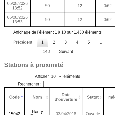
05/08/2026
50
12
0/62
13:52
05/08/2026
50
12
0/62
13:53
Affichage de l'élément 1 à 10 sur 1,430 éléments
Précédent
1
2
3
4
5
…
143
Suivant
Stations à proximité
Afficher
éléments
Rechercher :
Date
Code
Nom
Statut
mé
d'ouverture
Henry
15042
03/04/2018
Ouverte