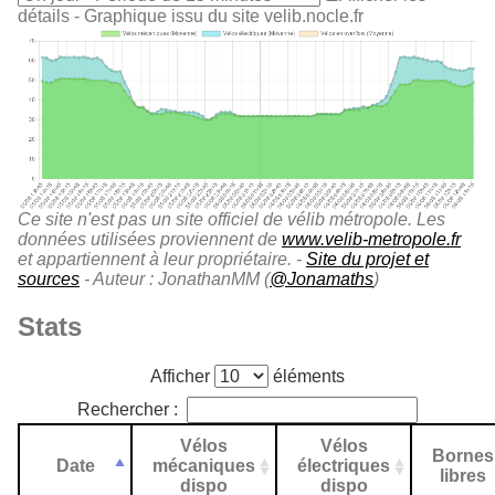
détails
- Graphique issu du site velib.nocle.fr
Ce site n'est pas un site officiel de vélib métropole. Les
données utilisées proviennent de
www.velib-metropole.fr
et appartiennent à leur propriétaire. -
Site du projet et
sources
- Auteur : JonathanMM (
@Jonamaths
)
Stats
Afficher
éléments
Rechercher :
Vélos
Vélos
Bornes
Date
mécaniques
électriques
libres
dispo
dispo