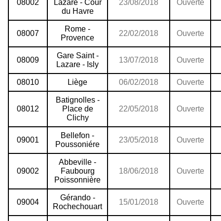
08002
Lazare - Cour
23/08/2018
Ouverte
du Havre
Rome -
08007
22/02/2018
Ouverte
Provence
Gare Saint -
08009
13/07/2018
Ouverte
Lazare - Isly
08010
Liège
06/02/2018
Ouverte
Batignolles -
08012
Place de
22/05/2018
Ouverte
Clichy
Bellefon -
09001
23/05/2018
Ouverte
Poussoniére
Abbeville -
09002
Faubourg
18/06/2018
Ouverte
Poissonnière
Gérando -
09004
15/01/2018
Ouverte
Rochechouart