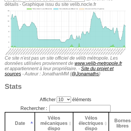
détails
- Graphique issu du site velib.nocle.fr
Ce site n'est pas un site officiel de vélib métropole. Les
données utilisées proviennent de
www.velib-metropole.fr
et appartiennent à leur propriétaire. -
Site du projet et
sources
- Auteur : JonathanMM (
@Jonamaths
)
Stats
Afficher
éléments
Rechercher :
Vélos
Vélos
Bornes
Date
mécaniques
électriques
libres
dispo
dispo