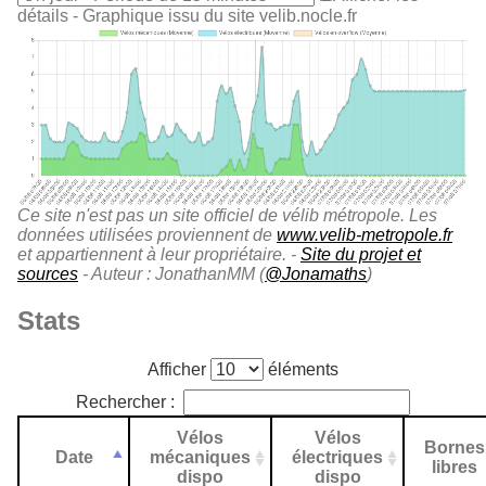
détails
- Graphique issu du site velib.nocle.fr
Ce site n'est pas un site officiel de vélib métropole. Les
données utilisées proviennent de
www.velib-metropole.fr
et appartiennent à leur propriétaire. -
Site du projet et
sources
- Auteur : JonathanMM (
@Jonamaths
)
Stats
Afficher
éléments
Rechercher :
Vélos
Vélos
Bornes
Date
mécaniques
électriques
libres
dispo
dispo